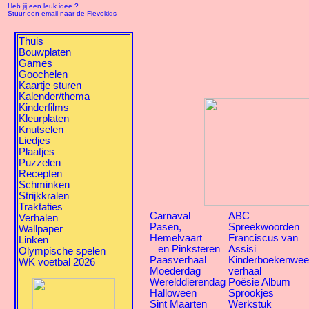
Heb jij een leuk idee ?
Stuur een email naar de Flevokids
Thuis
Bouwplaten
Games
Goochelen
Kaartje sturen
Kalender/thema
Kinderfilms
Kleurplaten
Knutselen
Liedjes
Plaatjes
Puzzelen
Recepten
Schminken
Strijkkralen
Traktaties
Carnaval
ABC
Verhalen
Pasen,
Spreekwoorden
Wallpaper
Hemelvaart
Franciscus van
Linken
en Pinksteren
Assisi
Olympische spelen
Paasverhaal
Kinderboekenwe
WK voetbal 2026
Moederdag
verhaal
Werelddierendag
Poësie Album
Halloween
Sprookjes
Sint Maarten
Werkstuk