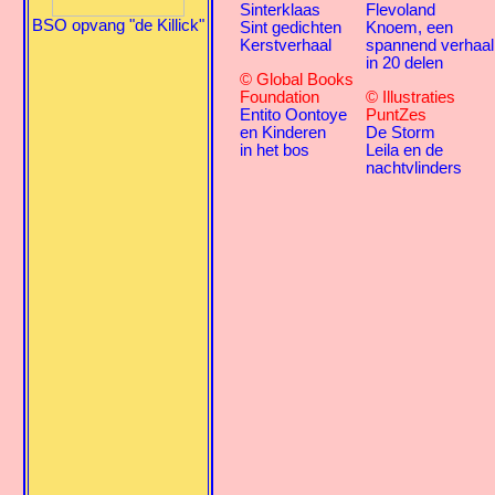
Sinterklaas
Flevoland
BSO opvang "de Killick"
Sint gedichten
Knoem, een
Kerstverhaal
spannend verhaal
in 20 delen
© Global Books
Foundation
© Illustraties
Entito Oontoye
PuntZes
en Kinderen
De Storm
in het bos
Leila en de
nachtvlinders