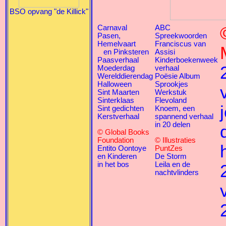
BSO opvang "de Killick"
Carnaval
ABC
Pasen,
Spreekwoorden
Hemelvaart
Franciscus van
en Pinksteren
Assisi
Paasverhaal
Kinderboekenweek
Moederdag
verhaal
Werelddierendag
Poësie Album
Halloween
Sprookjes
Sint Maarten
Werkstuk
Sinterklaas
Flevoland
Sint gedichten
Knoem, een
Kerstverhaal
spannend verhaal
in 20 delen
© Global Books
Foundation
© Illustraties
Entito Oontoye
PuntZes
en Kinderen
De Storm
in het bos
Leila en de
nachtvlinders