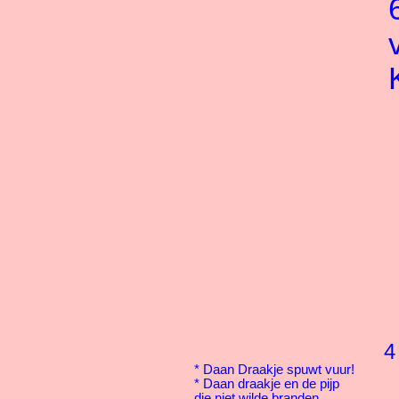
4
*
Daan Draakje spuwt vuur!
*
Daan draakje en de pijp
die niet wilde branden