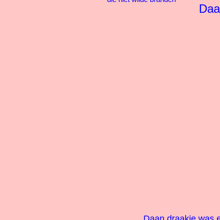
Daa
Daan draakje was 