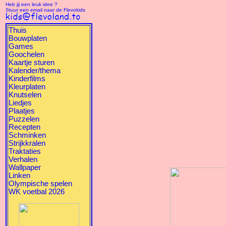
Heb jij een leuk idee ?
Stuur een email naar de Flevokids
Thuis
Bouwplaten
Games
Goochelen
Kaartje sturen
Kalender/thema
Kinderfilms
Kleurplaten
Knutselen
Liedjes
Plaatjes
Puzzelen
Recepten
Schminken
Strijkkralen
Traktaties
Verhalen
Wallpaper
Linken
Olympische spelen
WK voetbal 2026