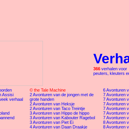
Verh
366
verhalen voor
peuters, kleuters e
oorden
© the Tale Machine
6 Avonturen v
 Assisi
2 Avonturen van de jongen met de
7 Avonturen v
eek verhaal
grote handen
7 Avonturen v
2 Avonturen van Heksje
7 Avonturen 
2 Avonturen van Taco Treintje
7 Avonturen 
oland
3 Avonturen van Hippo de hippo
7 Avonturen v
pannend
3 Avonturen van Kabouter Ragebol
7 Avonturen v
3 Avonturen van Piet Ei
8 Avonturen v
4 Avonturen van Daan Draakje
8 Avonturen 