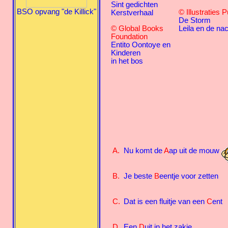
Sint gedichten
BSO opvang "de Killick"
© Illustraties 
Kerstverhaal
De Storm
© Global Books
Leila en de nac
Foundation
Entito Oontoye en
Kinderen
in het bos
A.
Nu komt de
A
ap uit de mouw
B.
Je beste
B
eentje voor zetten
C.
Dat is een fluitje van een
C
ent
D.
Een
D
uit in het zakje