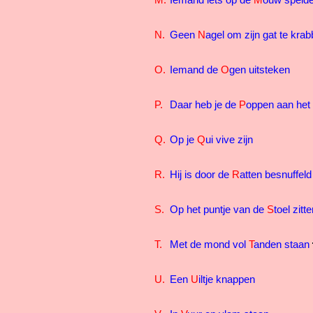
M.
Iemand iets op de
M
ouw speld
N.
Geen
N
agel om zijn gat te kra
O.
Iemand de
O
gen uitsteken
P.
Daar heb je de
P
oppen aan he
Q.
Op je
Q
ui vive zijn
R.
Hij is door de
R
atten besnuffeld
S.
Op het puntje van de
S
toel zitt
T.
Met de mond vol
T
anden staan
U.
Een
U
iltje knappen