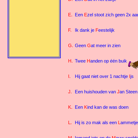
E.
Een
E
zel stoot zich geen 2x a
F.
Ik dank je
F
eestelijk
G.
Geen
G
at meer in zien
H.
Twee
H
anden op één buik
I.
Hij gaat niet over 1 nachtje
I
js
J.
Een huishouden van
J
an Steen
K.
Een
K
ind kan de was doen
L.
Hij is zo mak als een
L
ammetj