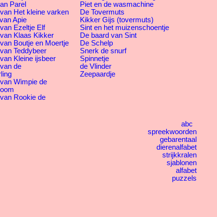
an Parel
Piet en de wasmachine
van Het kleine varken
De Tovermuts
van Apie
Kikker Gijs (tovermuts)
van Ezeltje Elf
Sint en het muizenschoentje
 van Klaas Kikker
De baard van Sint
van Boutje en Moertje
De Schelp
 van Teddybeer
Snerk de snurf
van Kleine ijsbeer
Spinnetje
 van de
de Vlinder
ling
Zeepaardje
 van Wimpie de
boom
 van Rookie de
abc
spreekwoorden
gebarentaal
dierenalfabet
strijkkralen
sjablonen
alfabet
puzzels