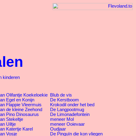
alen
n kinderen
an Olifantje Koekeloekie
Blub de vis
an Egel en Konijn
De Kerstboom
an Flappie Vleermuis
Krokodil onder het bed
van de kleine Zeehond
De Langpootmug
van Pino Dinosaurus
De Limonadefontein
an Stekeltje
meneer Mol
an Uiltje
meneer Ooievaar
an Katertje Karel
Oudjaar
van Vosje
De Pinguïn die kon vliegen