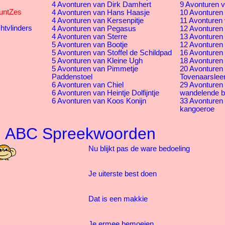
4 Avonturen van Dirk Damhert
9 Avonturen v
PuntZes
4 Avonturen van Hans Haasje
10 Avonturen 
4 Avonturen van Kersenpitje
11 Avonturen 
htvlinders
4 Avonturen van Pegasus
12 Avonturen 
4 Avonturen van Sterre
13 Avonturen
5 Avonturen van Bootje
12 Avonturen 
5 Avonturen van Stoffel de Schildpad
16 Avonturen
5 Avonturen van Kleine Ugh
18 Avonturen 
5 Avonturen van Pimmetje
20 Avonturen
Paddenstoel
Tovenaarsleer
6 Avonturen van Chiel
29 Avonturen
6 Avonturen van Heintje Dolfijntje
wandelende 
6 Avonturen van Koos Konijn
33 Avonturen
kangoeroe
ABC Spreekwoorden
Nu blijkt pas de ware bedoeling
Je uiterste best doen
Dat is een makkie
Je ermee bemoeien