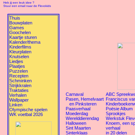
Heb jij een leuk idee ?
Stuur een email naar de Flevokids
Thuis
Bouwplaten
Games
Goochelen
Kaartje sturen
Kalender/thema
Kinderfilms
Kleurplaten
Knutselen
Liedjes
Plaatjes
Puzzelen
Recepten
Schminken
Strijkkralen
Traktaties
Carnaval
ABC Spreekw
Verhalen
Pasen, Hemelvaart
Franciscus van
Wallpaper
en Pinksteren
Kinderboekenw
Linken
Paasverhaal
Poësie Album
Olympische spelen
Moederdag
Sprookjes
WK voetbal 2026
Werelddierendag
Werkstuk Flev
Halloween
Knoem, een s
Sint Maarten
verhaal
Sinterklaas
in 20 delen