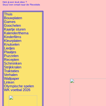
Heb jij een leuk idee ?
Stuur een email naar de Flevokids
Thuis
Bouwplaten
Games
Goochelen
Kaartje sturen
Kalender/thema
Kinderfilms
Kleurplaten
Knutselen
Liedjes
Plaatjes
Puzzelen
Recepten
Schminken
Strijkkralen
Traktaties
Verhalen
Wallpaper
Linken
Olympische spelen
WK voetbal 2026