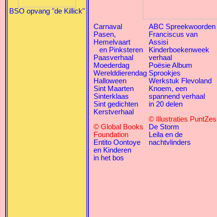
BSO opvang "de Killick"
Carnaval
ABC Spreekwoorden
Pasen,
Franciscus van
Hemelvaart
Assisi
en Pinksteren
Kinderboekenweek
Paasverhaal
verhaal
Moederdag
Poësie Album
Werelddierendag
Sprookjes
Halloween
Werkstuk Flevoland
Sint Maarten
Knoem, een
Sinterklaas
spannend verhaal
Sint gedichten
in 20 delen
Kerstverhaal
© Illustraties PuntZes
© Global Books
De Storm
Foundation
Leila en de
Entito Oontoye
nachtvlinders
en Kinderen
in het bos