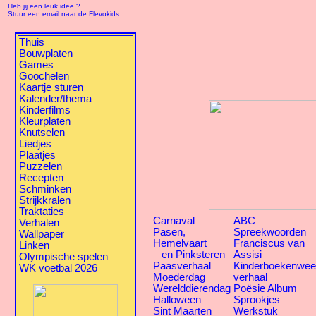
Heb jij een leuk idee ?
Stuur een email naar de Flevokids
Thuis
Bouwplaten
Games
Goochelen
Kaartje sturen
Kalender/thema
Kinderfilms
Kleurplaten
Knutselen
Liedjes
Plaatjes
Puzzelen
Recepten
Schminken
Strijkkralen
Traktaties
Carnaval
ABC
Verhalen
Pasen,
Spreekwoorden
Wallpaper
Hemelvaart
Franciscus van
Linken
en Pinksteren
Assisi
Olympische spelen
Paasverhaal
Kinderboekenwe
WK voetbal 2026
Moederdag
verhaal
Werelddierendag
Poësie Album
Halloween
Sprookjes
Sint Maarten
Werkstuk