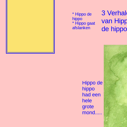
3 Verhal
*
Hippo de
hippo
van Hip
*
Hippo gaat
de hippo
afslanken
Hippo de
hippo
had een
hele
grote
mond.....