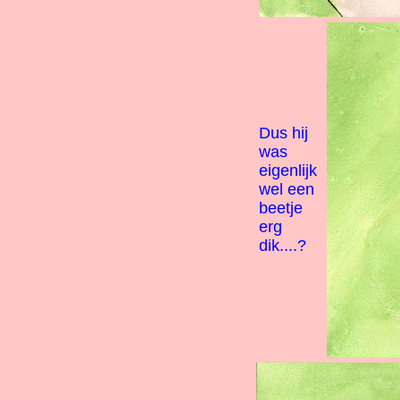
Dus hij
was
eigenlijk
wel een
beetje
erg
dik....?