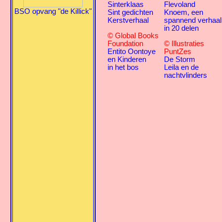
Sinterklaas
Flevoland
BSO opvang "de Killick"
Sint gedichten
Knoem, een
Kerstverhaal
spannend verhaal
in 20 delen
© Global Books
Foundation
© Illustraties
Entito Oontoye
PuntZes
en Kinderen
De Storm
in het bos
Leila en de
nachtvlinders