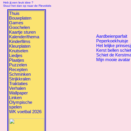
Heb jij een leuk idee ?
Stuur het dan op naar de Flevokids
Thuis
Bouwplaten
Games
Goochelen
Kaartje sturen
Aardbeienparfait
Kalender/thema
Peperkoekhuisje
Kinderfilms
Het lelijke prinses
Kleurplaten
Kerst bellen schie
Knutselen
Schiet de Kerstm
Liedjes
Mijn mooie avatar
Plaatjes
Puzzelen
Recepten
Schminken
Strijkkralen
Traktaties
Verhalen
Wallpaper
Linken
Olympische
spelen
WK voetbal 2026