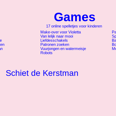
Games
17 online spelletjes voor kinderen
Make-over voor Violetta
P
Van lelijk naar mooi
Sp
je
Liefdesschakels
Ba
ten
Patronen zoeken
Bo
an
Vuurjongen en watermeisje
M
Robots
Schiet de Kerstman