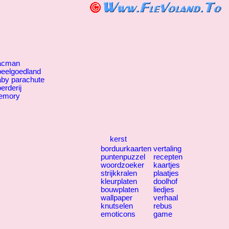
acman
eelgoedland
by parachute
erderij
emory
kerst
borduurkaarten
vertaling
puntenpuzzel
recepten
woordzoeker
kaartjes
strijkkralen
plaatjes
kleurplaten
doolhof
bouwplaten
liedjes
wallpaper
verhaal
knutselen
rebus
emoticons
game