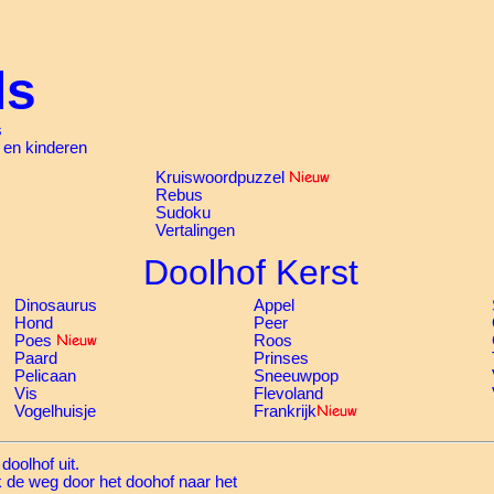
ls
s
s en kinderen
Kruiswoordpuzzel
Rebus
Sudoku
Vertalingen
Doolhof Kerst
Dinosaurus
Appel
Hond
Peer
Poes
Roos
Paard
Prinses
Pelicaan
Sneeuwpop
Vis
Flevoland
Vogelhuisje
Frankrijk
 doolhof uit.
 de weg door het doohof naar het