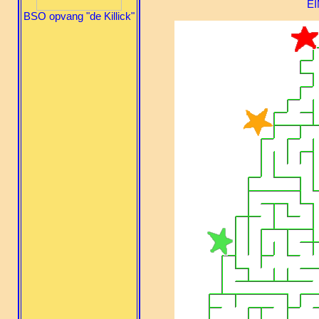
EI
BSO opvang "de Killick"