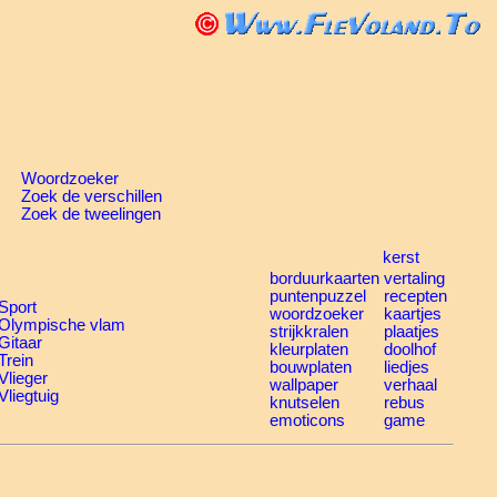
Woordzoeker
Zoek de verschillen
Zoek de tweelingen
kerst
borduurkaarten
vertaling
puntenpuzzel
recepten
Sport
woordzoeker
kaartjes
Olympische vlam
strijkkralen
plaatjes
Gitaar
kleurplaten
doolhof
Trein
bouwplaten
liedjes
Vlieger
wallpaper
verhaal
Vliegtuig
knutselen
rebus
emoticons
game