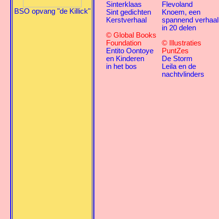
Sinterklaas
Flevoland
BSO opvang "de Killick"
Sint gedichten
Knoem, een
Kerstverhaal
spannend verhaal
in 20 delen
© Global Books
Foundation
© Illustraties
Entito Oontoye
PuntZes
en Kinderen
De Storm
in het bos
Leila en de
nachtvlinders