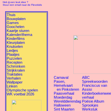
Heb jij een leuk idee ?
Stuur een email naar de Flevokids
Thuis
Bouwplaten
Games
Goochelen
Kaartje sturen
Kalender/thema
Kinderfilms
Kleurplaten
Knutselen
Liedjes
Plaatjes
Puzzelen
Recepten
Schminken
Strijkkralen
Traktaties
Carnaval
ABC
Verhalen
Pasen,
Spreekwoorden
Wallpaper
Hemelvaart
Franciscus van
Linken
en Pinksteren
Assisi
Olympische spelen
Paasverhaal
Kinderboekenwe
WK voetbal 2026
Moederdag
verhaal
Werelddierendag
Poësie Album
Halloween
Sprookjes
Sint Maarten
Werkstuk