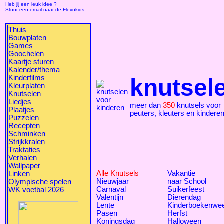
Heb jij een leuk idee ?
Stuur een email naar de Flevokids
Thuis
Bouwplaten
Games
Goochelen
Kaartje sturen
Kalender/thema
Kinderfilms
knutsel
Kleurplaten
Knutselen
Liedjes
meer dan
350
knutsels voor
Plaatjes
peuters, kleuters en kindere
Puzzelen
Recepten
Schminken
Strijkkralen
Traktaties
Verhalen
Wallpaper
Alle Knutsels
Vakantie
Linken
Nieuwjaar
naar School
Olympische spelen
Carnaval
Suikerfeest
WK voetbal 2026
Valentijn
Dierendag
Lente
Kinderboekenwe
Pasen
Herfst
Koningsdag
Halloween