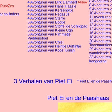
8 Avonturen v
4 Avonturen van Dirk Damhert
8 Avonturen v
s PuntZes
4 Avonturen van Hans Haasje
9 Avonturen v
4 Avonturen van Kersenpitje
10 Avonturen 
achtvlinders
4 Avonturen van Pegasus
11 Avonturen 
4 Avonturen van Sterre
12 Avonturen v
5 Avonturen van Bootje
13 Avonturen 
5 Avonturen van Stoffel de Schildpad
12 Avonturen 
5 Avonturen van Kleine Ugh
16 Avonturen
5 Avonturen van Pimmetje
18 Avonturen 
Paddenstoel
20 Avonturen
6 Avonturen van Chiel
Tovenaarsleer
6 Avonturen van Heintje Dolfijntje
29 Avonturen
6 Avonturen van Koos Konijn
wandelende 
33 Avonturen
kangoeroe
3 Verhalen van Piet Ei
*
Piet Ei en de Paas
Piet Ei en de Paashaas