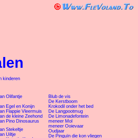
alen
n kinderen
n Olifantje
Blub de vis
De Kerstboom
an Egel en Konijn
Krokodil onder het bed
an Flappie Vleermuis
De Langpootmug
an de kleine Zeehond
De Limonadefontein
an Pino Dinosaurus
meneer Mol
meneer Ooievaar
an Stekeltje
Oudjaar
n Uiltje
De Pinguïn die kon vliegen