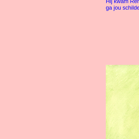
Hij kwam Rem
ga jou schild