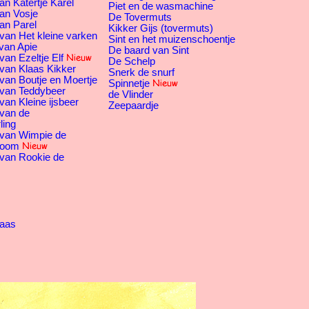
an Katertje Karel
Piet en de wasmachine
an Vosje
De Tovermuts
an Parel
Kikker Gijs (tovermuts)
van Het kleine varken
Sint en het muizenschoentje
van Apie
De baard van Sint
an Ezeltje Elf
De Schelp
van Klaas Kikker
Snerk de snurf
van Boutje en Moertje
Spinnetje
 van Teddybeer
de Vlinder
van Kleine ijsbeer
Zeepaardje
 van de
ling
 van Wimpie de
boom
 van Rookie de
haas