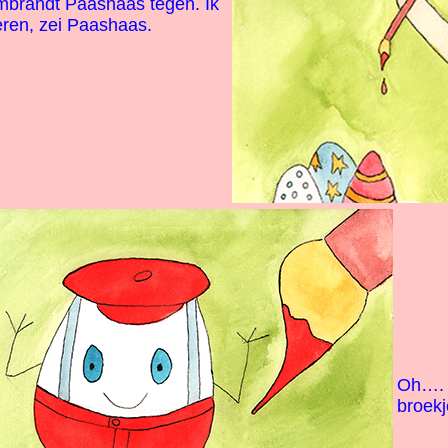
brandt Paashaas tegen. Ik
eren, zei Paashaas.
Oh…. W
broekj