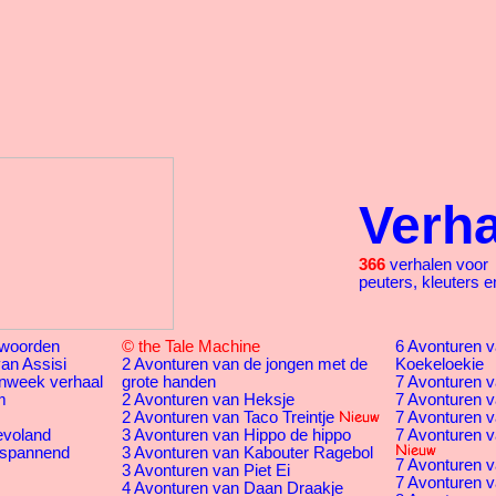
Verh
366
verhalen voor
peuters, kleuters e
woorden
© the Tale Machine
6 Avonturen va
an Assisi
2 Avonturen van de jongen met de
Koekeloekie
nweek verhaal
grote handen
7 Avonturen v
m
2 Avonturen van Heksje
7 Avonturen v
2 Avonturen van Taco Treintje
7 Avonturen v
evoland
3 Avonturen van Hippo de hippo
7 Avonturen v
 spannend
3 Avonturen van Kabouter Ragebol
7 Avonturen v
3 Avonturen van Piet Ei
7 Avonturen va
4 Avonturen van Daan Draakje