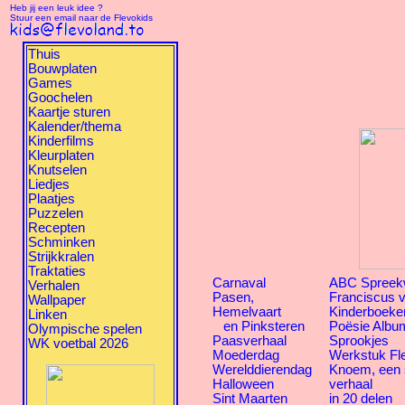
Heb jij een leuk idee ?
Stuur een email naar de Flevokids
Thuis
Bouwplaten
Games
Goochelen
Kaartje sturen
Kalender/thema
Kinderfilms
Kleurplaten
Knutselen
Liedjes
Plaatjes
Puzzelen
Recepten
Schminken
Strijkkralen
Traktaties
Carnaval
ABC Spreek
Verhalen
Pasen,
Franciscus v
Wallpaper
Hemelvaart
Kinderboeke
Linken
en Pinksteren
Poësie Albu
Olympische spelen
Paasverhaal
Sprookjes
WK voetbal 2026
Moederdag
Werkstuk Fl
Werelddierendag
Knoem, een
Halloween
verhaal
Sint Maarten
in 20 delen