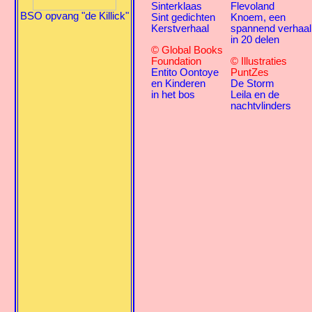
Sinterklaas
Flevoland
BSO opvang "de Killick"
Sint gedichten
Knoem, een
Kerstverhaal
spannend verhaal
in 20 delen
© Global Books
Foundation
© Illustraties
Entito Oontoye
PuntZes
en Kinderen
De Storm
in het bos
Leila en de
nachtvlinders