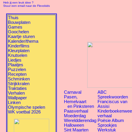
Heb jij een leuk idee ?
Stuur een email naar de Flevokids
Thuis
Bouwplaten
Games
Goochelen
Kaartje sturen
Kalender/thema
Kinderfilms
Kleurplaten
Knutselen
Liedjes
Plaatjes
Puzzelen
Recepten
Schminken
Strijkkralen
Traktaties
Carnaval
ABC
Verhalen
Pasen,
Spreekwoorden
Wallpaper
Hemelvaart
Franciscus van
Linken
en Pinksteren
Assisi
Olympische spelen
Paasverhaal
Kinderboekenwe
WK voetbal 2026
Moederdag
verhaal
Werelddierendag
Poësie Album
Halloween
Sprookjes
Sint Maarten
Werkstuk