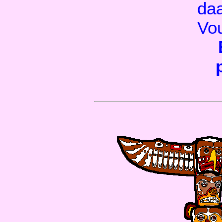
daa
Vo