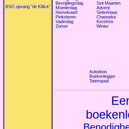
Bevrijdingsdag
Sint Maarten
BSO opvang "de Killick"
Moederdag
Advent
Hemelvaart
Sinterklaas
Pinksteren
Chanoeka
Vaderdag
Kerstmis
Zomer
Winter
Autodoos
Boekenlegger
Totempaal
Ee
boekenl
Benodigh