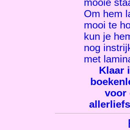
mooie staa
Om hem l
mooi te h
kun je he
nog instri
met lamina
Klaar i
boekenl
voor
allerliefs