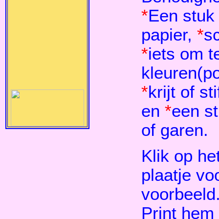
*
Een stuk 
papier,
*
s
*
iets om t
kleuren(po
*
krijt of st
en
*
een st
of garen.
Klik op he
plaatje vo
voorbeeld
Print hem 