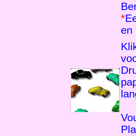
Be
*
Ee
en
Kli
voo
Dru
pap
lan
Vou
Pla