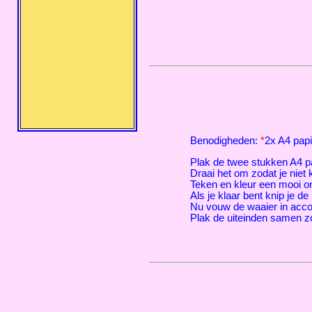
Benodigheden:
*
2x A4 papi
Plak de twee stukken A4 pap
Draai het om zodat je niet 
Teken en kleur een mooi on
Als je klaar bent knip je d
Nu vouw de waaier in accord
Plak de uiteinden samen zo