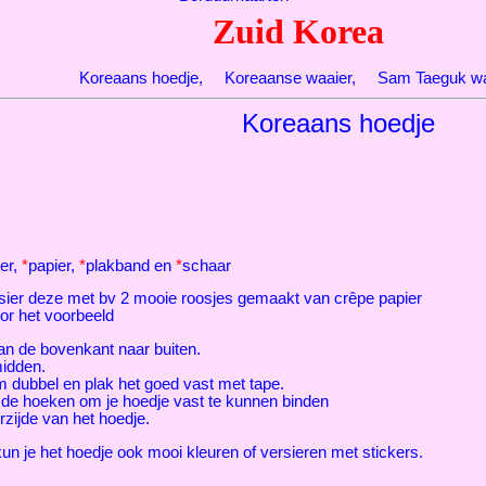
Zuid Korea
Koreaans hoedje
,
Koreaanse waaier
,
Sam Taeguk wa
Koreaans hoedje
er,
*
papier,
*
plakband en
*
schaar
sier deze met bv 2 mooie roosjes gemaakt van crêpe papier
oor het voorbeeld
n de bovenkant naar buiten.
midden.
 dubbel en plak het goed vast met tape.
 de hoeken om je hoedje vast te kunnen binden
zijde van het hoedje.
kun je het hoedje ook mooi kleuren of versieren met stickers.