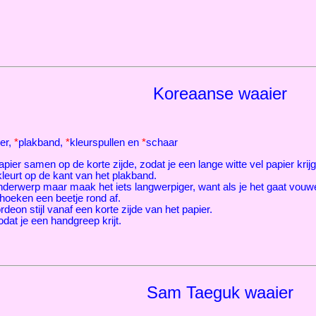
Koreaanse waaier
er,
*
plakband,
*
kleurspullen en
*
schaar
ier samen op de korte zijde, zodat je een lange witte vel papier krijg
kleurt op de kant van het plakband.
derwerp maar maak het iets langwerpiger, want als je het gaat vouwe
e hoeken een beetje rond af.
eon stijl vanaf een korte zijde van het papier.
dat je een handgreep krijt.
Sam Taeguk waaier