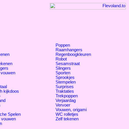
Poppen
Raamhangers
kenen
Regenboogkleuren
Robot
tekenen
Sesamstraat
gers
Slingers
 vouwen
Sporten
Sprookjes
Stempelen
taal
Surprises
h kijkdoos
Traktaties
o
Trekpoppen
and
Verjaardag
s
Vervoer
Vouwen, origami
che Spelen
WC rolletjes
, vouwen
Zelf tekenen
n