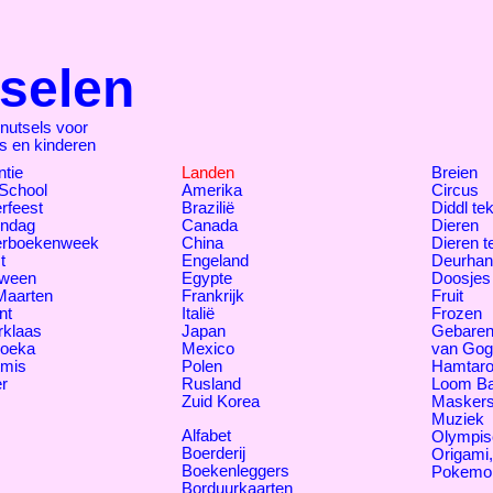
selen
nutsels voor
rs en kinderen
tie
Landen
Breien
 School
Amerika
Circus
rfeest
Brazilië
Diddl te
endag
Canada
Dieren
erboekenweek
China
Dieren 
t
Engeland
Deurhan
oween
Egypte
Doosjes
Maarten
Frankrijk
Fruit
nt
Italië
Frozen
rklaas
Japan
Gebaren
oeka
Mexico
van Gog
tmis
Polen
Hamtar
r
Rusland
Loom B
Zuid Korea
Masker
Muziek
Alfabet
Olympis
Boerderij
Origami
Boekenleggers
Pokemo
Borduurkaarten