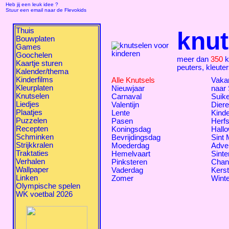
Heb jij een leuk idee ?
Stuur een email naar de Flevokids
Thuis
knut
Bouwplaten
Games
Goochelen
meer dan
350
k
Kaartje sturen
peuters, kleute
Kalender/thema
Kinderfilms
Alle Knutsels
Vakan
Kleurplaten
Nieuwjaar
naar
Knutselen
Carnaval
Suike
Liedjes
Valentijn
Dier
Plaatjes
Lente
Kind
Puzzelen
Pasen
Herfs
Recepten
Koningsdag
Hall
Schminken
Bevrijdingsdag
Sint 
Strijkkralen
Moederdag
Adve
Traktaties
Hemelvaart
Sinte
Verhalen
Pinksteren
Chan
Wallpaper
Vaderdag
Kers
Linken
Zomer
Winte
Olympische spelen
WK voetbal 2026