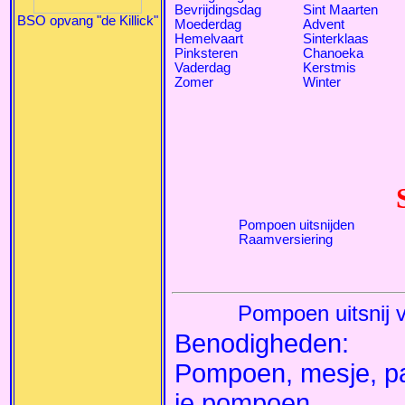
Bevrijdingsdag
Sint Maarten
BSO opvang "de Killick"
Moederdag
Advent
Hemelvaart
Sinterklaas
Pinksteren
Chanoeka
Vaderdag
Kerstmis
Zomer
Winter
Pompoen uitsnijden
Raamversiering
Pompoen uitsnij 
Benodigheden:
Pompoen, mesje, pa
je pompoen