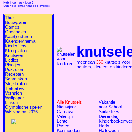
Heb jij een leuk idee ?
Stuur een email naar de Flevokids
Thuis
Bouwplaten
Games
Goochelen
Kaartje sturen
Kalender/thema
Kinderfilms
knutsel
Kleurplaten
Knutselen
Liedjes
meer dan
350
knutsels voor
Plaatjes
peuters, kleuters en kindere
Puzzelen
Recepten
Schminken
Strijkkralen
Traktaties
Verhalen
Wallpaper
Alle Knutsels
Vakantie
Linken
Nieuwjaar
naar School
Olympische spelen
Carnaval
Suikerfeest
WK voetbal 2026
Valentijn
Dierendag
Lente
Kinderboekenwe
Pasen
Herfst
Koningsdag
Halloween