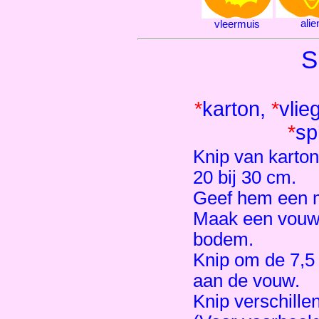
alie
vleermuis
S
*
karton,
*
vlie
*
sp
Knip van karto
20 bij 30 cm.
Geef hem een m
Maak een vouw 
bodem.
Knip om de 7,5 c
aan de vouw.
Knip verschille