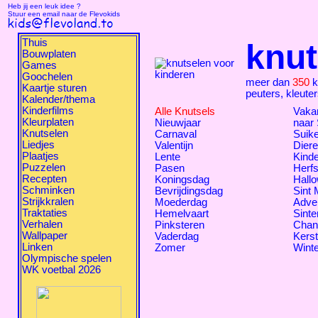
Heb jij een leuk idee ?
Stuur een email naar de Flevokids
Thuis
knut
Bouwplaten
Games
Goochelen
meer dan
350
k
Kaartje sturen
peuters, kleute
Kalender/thema
Kinderfilms
Alle Knutsels
Vakan
Kleurplaten
Nieuwjaar
naar
Knutselen
Carnaval
Suike
Liedjes
Valentijn
Dier
Plaatjes
Lente
Kind
Puzzelen
Pasen
Herfs
Recepten
Koningsdag
Hall
Schminken
Bevrijdingsdag
Sint 
Strijkkralen
Moederdag
Adve
Traktaties
Hemelvaart
Sinte
Verhalen
Pinksteren
Chan
Wallpaper
Vaderdag
Kers
Linken
Zomer
Winte
Olympische spelen
WK voetbal 2026