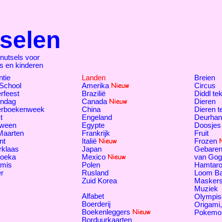
selen
nutsels voor
rs en kinderen
tie
Landen
Breien
 School
Amerika
Circus
rfeest
Brazilië
Diddl te
endag
Canada
Dieren
erboekenweek
China
Dieren 
t
Engeland
Deurhan
oween
Egypte
Doosjes
Maarten
Frankrijk
Fruit
nt
Italië
Frozen
rklaas
Japan
Gebaren
oeka
Mexico
van Gog
tmis
Polen
Hamtar
r
Rusland
Loom B
Zuid Korea
Masker
Muziek
Alfabet
Olympis
Boerderij
Origami
Boekenleggers
Pokemo
Borduurkaarten