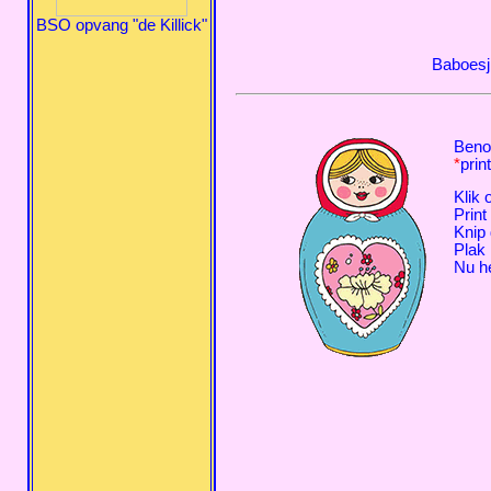
BSO opvang "de Killick"
Baboesj
Beno
*
prin
Klik 
Print
Knip 
Plak 
Nu he