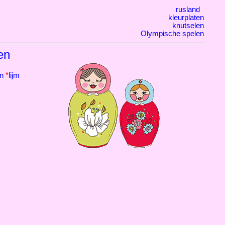
rusland
kleurplaten
knutselen
Olympische spelen
en
en
*
lijm