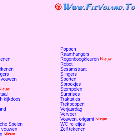
Poppen
Raamhangers
kenen
Regenboogkleuren
Robot
tekenen
Sesamstraat
gers
Slingers
 vouwen
Sporten
Sprookjes
Stempelen
taal
Surprises
h kijkdoos
Traktaties
o
Trekpoppen
and
Verjaardag
s
Vervoer
Vouwen, origami
che Spelen
WC rolletjes
, vouwen
Zelf tekenen
n