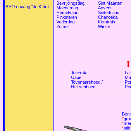
Bevrijdingsdag
Sint Maarten
BSO opvang "de Killick"
Moederdag
Advent
Hemelvaart
Sinterklaas
Pinksteren
Chanoeka
Vaderdag
Kerstmis
Zomer
Winter
Toverstaf
La
Cape
Ma
Tovenaarshoed /
Po
Heksenhoed
Po
Beno
*
gro
*
mee
*
stif