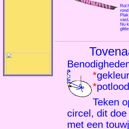
Rol 
rond 
Plak
vast
Nu k
glitt
Tovena
Benodigheden
*
gekleu
*
potlood
Teken o
circel, dit do
met een touwje