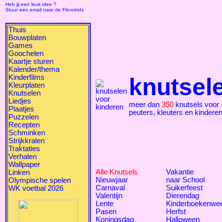
Heb jij een leuk idee ?
Stuur een email naar de Flevokids
Thuis
Bouwplaten
Games
Goochelen
Kaartje sturen
Kalender/thema
Kinderfilms
knutsel
Kleurplaten
Knutselen
Liedjes
meer dan
350
knutsels voor
Plaatjes
peuters, kleuters en kindere
Puzzelen
Recepten
Schminken
Strijkkralen
Traktaties
Verhalen
Wallpaper
Alle Knutsels
Vakantie
Linken
Nieuwjaar
naar School
Olympische spelen
Carnaval
Suikerfeest
WK voetbal 2026
Valentijn
Dierendag
Lente
Kinderboekenwe
Pasen
Herfst
Koningsdag
Halloween