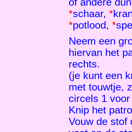
of andere dun
*
schaar,
*
kran
*
potlood,
*
spe
Neem een gro
hiervan het pa
rechts.
(je kunt een 
met touwtje, 
circels 1 voo
Knip het patro
Vouw de stof 