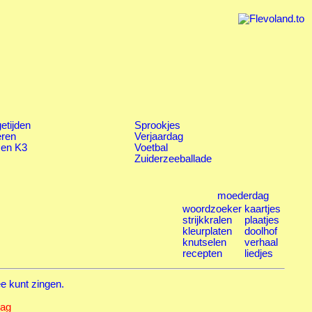
etijden
Sprookjes
eren
Verjaardag
 en K3
Voetbal
Zuiderzeeballade
moederdag
woordzoeker
kaartjes
strijkkralen
plaatjes
kleurplaten
doolhof
knutselen
verhaal
recepten
liedjes
ee kunt zingen.
dag