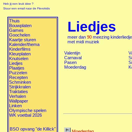
Heb jij een leuk idee ?
Stuur een email naar de Flevokids
Thuis
Liedjes
Bouwplaten
Games
Goochelen
meer dan
90
meezing kinderliedj
Kaartje sturen
met midi muziek
Kalender/thema
Kinderfilms
Valentijn
V
Kleurplaten
Carnaval
S
Knutselen
Pasen
S
Liedjes
Moederdag
K
Plaatjes
Puzzelen
Recepten
Schminken
Strijkkralen
Traktaties
Verhalen
Wallpaper
Linken
Olympische spelen
WK voetbal 2026
BSO opvang "de Killick"
Moederdag