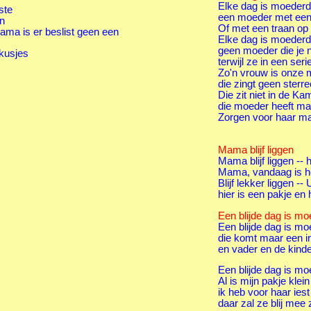
Elke dag is moederd
ste
een moeder met een 
en
Of met een traan op 
mama is er beslist geen een
Elke dag is moederd
geen moeder die je 
 kusjes
terwijl ze in een se
Zo'n vrouw is onze 
die zingt geen sterr
Die zit niet in de Ka
die moeder heeft maa
Zorgen voor haar m
Mama blijf liggen
Mama blijf liggen --
Mama, vandaag is h
Blijf lekker liggen --
hier is een pakje en 
Een blijde dag is m
Een blijde dag is m
die komt maar een in 
en vader en de kind
Een blijde dag is m
Al is mijn pakje klein
ik heb voor haar ies
daar zal ze blij mee z