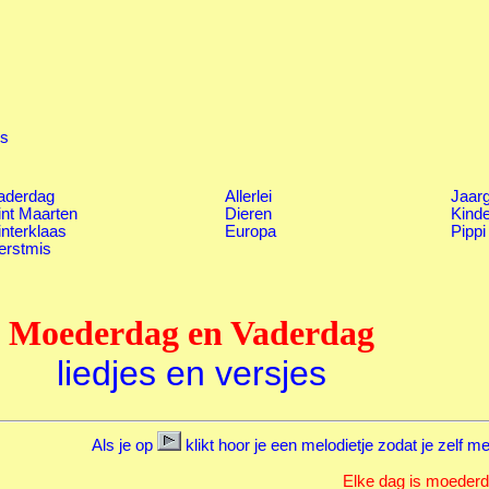
es
aderdag
Allerlei
Jaarg
int Maarten
Dieren
Kind
interklaas
Europa
Pippi
erstmis
Moederdag en Vaderdag
liedjes en versjes
Als je op
klikt hoor je een melodietje zodat je zelf m
Elke dag is moeder