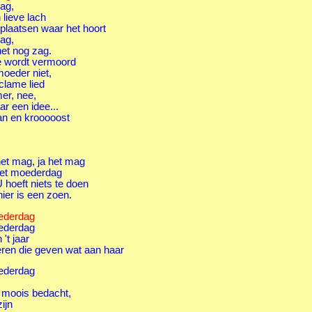
ag,
lieve lach
plaatsen waar het hoort
ag,
net nog zag.
rie wordt vermoord
moeder niet,
eclame lied
mer, nee,
r een idee...
an en krooooost
 het mag, ja het mag
et moederdag
 U hoeft niets te doen
hier is een zoen.
oederdag
oederdag
't jaar
eren die geven wat aan haar
oederdag
t moois bedacht,
ijn