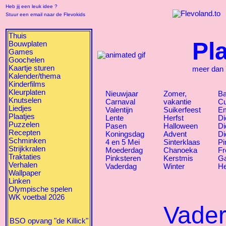
Heb jij een leuk idee ?
Stuur een email naar de Flevokids
Thuis
Pl
Bouwplaten
Games
Goochelen
Kaartje sturen
meer dan
Kalender/thema
Kinderfilms
Kleurplaten
Nieuwjaar
Zomer,
B
Knutselen
Carnaval
vakantie
C
Liedjes
Valentijn
Suikerfeest
Em
Plaatjes
Lente
Herfst
Di
Puzzelen
Pasen
Halloween
Di
Recepten
Koningsdag
Advent
Di
Schminken
4 en 5 Mei
Sinterklaas
Pi
Strijkkralen
Moederdag
Chanoeka
Fr
Traktaties
Pinksteren
Kerstmis
Ga
Verhalen
Vaderdag
Winter
He
Wallpaper
Linken
Olympische spelen
WK voetbal 2026
Vade
BSO opvang "de Killick"