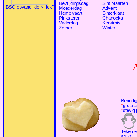
Bevrijdingsdag
Sint Maarten
BSO opvang "de Killick"
Moederdag
Advent
Hemelvaart
Sinterklaas
Pinksteren
Chanoeka
Vaderdag
Kerstmis
Zomer
Winter
Benodi
*
grote 
*
stevig
Teken ee
stuk).