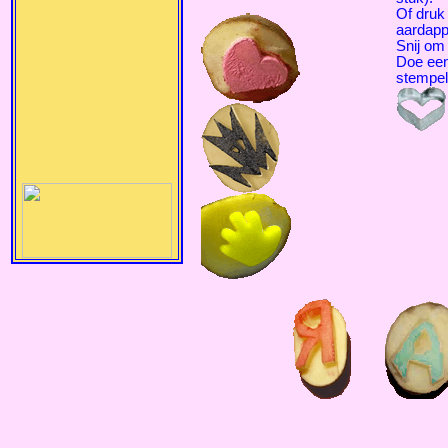
Of druk
aardapp
Snij om 
Doe een
stempel 