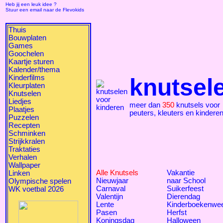
Heb jij een leuk idee ?
Stuur een email naar de Flevokids
Thuis
Bouwplaten
Games
Goochelen
Kaartje sturen
Kalender/thema
Kinderfilms
knutsel
Kleurplaten
Knutselen
Liedjes
meer dan
350
knutsels voor
Plaatjes
peuters, kleuters en kindere
Puzzelen
Recepten
Schminken
Strijkkralen
Traktaties
Verhalen
Wallpaper
Alle Knutsels
Vakantie
Linken
Nieuwjaar
naar School
Olympische spelen
Carnaval
Suikerfeest
WK voetbal 2026
Valentijn
Dierendag
Lente
Kinderboekenwe
Pasen
Herfst
Koningsdag
Halloween