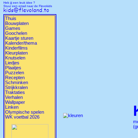
Heb jij een leuk idee ?
Stuur een email naar de Flevokids
Thuis
Bouwplaten
Games
Goochelen
Kaartje sturen
Kalender/thema
Kinderfilms
Kleurplaten
Knutselen
Liedjes
Plaatjes
Puzzelen
Recepten
Schminken
Strijkkralen
Traktaties
Verhalen
Wallpaper
Linken
Olympische spelen
WK voetbal 2026
m
(g