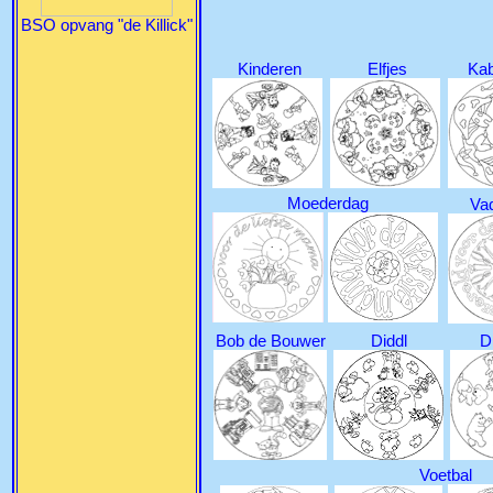
BSO opvang "de Killick"
Kinderen
Elfjes
Kab
Moederdag
Va
Bob de Bouwer
Diddl
D
Voetbal