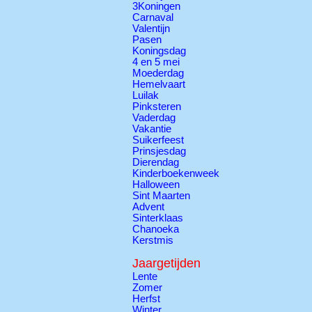
3Koningen
Carnaval
Valentijn
Pasen
Koningsdag
4 en 5 mei
Moederdag
Hemelvaart
Luilak
Pinksteren
Vaderdag
Vakantie
Suikerfeest
Prinsjesdag
Dierendag
Kinderboekenweek
Halloween
Sint Maarten
Advent
Sinterklaas
Chanoeka
Kerstmis
Jaargetijden
Lente
Zomer
Herfst
Winter