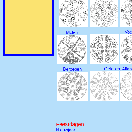
Voe
Molen
Getallen, Alfab
Beroepen
Feestdagen
Nieuwjaar