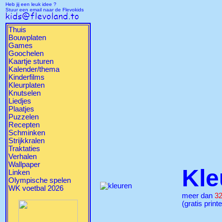
Heb jij een leuk idee ?
Stuur een email naar de Flevokids
Thuis
Bouwplaten
Games
Goochelen
Kaartje sturen
Kalender/thema
Kinderfilms
Kleurplaten
Knutselen
Liedjes
Plaatjes
Puzzelen
Recepten
Schminken
Strijkkralen
Traktaties
Verhalen
Wallpaper
Kle
Linken
Olympische spelen
WK voetbal 2026
meer dan
3
(gratis print