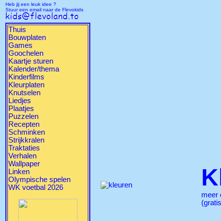
Heb jij een leuk idee ?
Stuur een email naar de Flevokids
Thuis
Bouwplaten
Games
Goochelen
Kaartje sturen
Kalender/thema
Kinderfilms
Kleurplaten
Knutselen
Liedjes
Plaatjes
Puzzelen
Recepten
Schminken
Strijkkralen
Traktaties
Verhalen
Wallpaper
K
Linken
Olympische spelen
WK voetbal 2026
meer
(grati