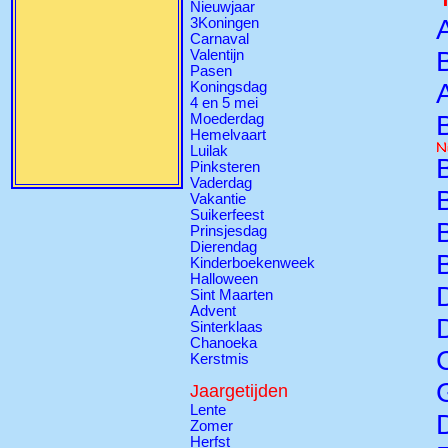
Nieuwjaar
3Koningen
Carnaval
Valentijn
Pasen
Koningsdag
4 en 5 mei
Moederdag
Hemelvaart
Luilak
Pinksteren
Vaderdag
Vakantie
Suikerfeest
Prinsjesdag
Dierendag
Kinderboekenweek
Halloween
Sint Maarten
Advent
Sinterklaas
Chanoeka
Kerstmis
Jaargetijden
Lente
Zomer
Herfst