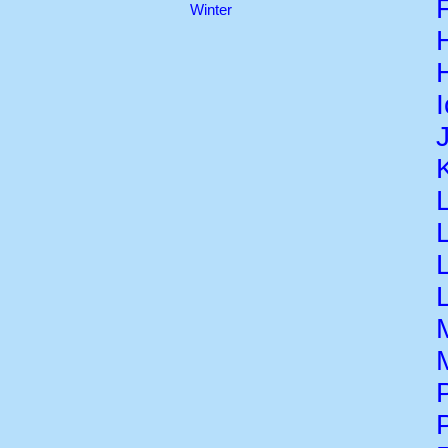
Winter
H
L
P