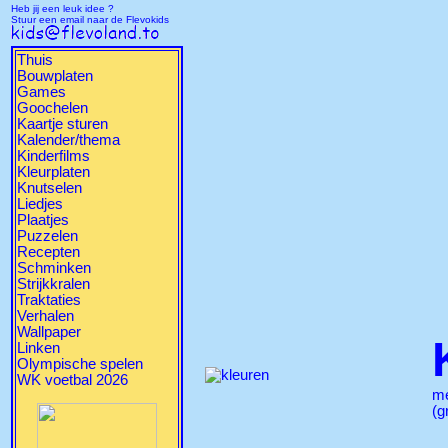
Heb jij een leuk idee ?
Stuur een email naar de Flevokids
Thuis
Bouwplaten
Games
Goochelen
Kaartje sturen
Kalender/thema
Kinderfilms
Kleurplaten
Knutselen
Liedjes
Plaatjes
Puzzelen
Recepten
Schminken
Strijkkralen
Traktaties
Verhalen
Wallpaper
Linken
Olympische spelen
WK voetbal 2026
m
(g