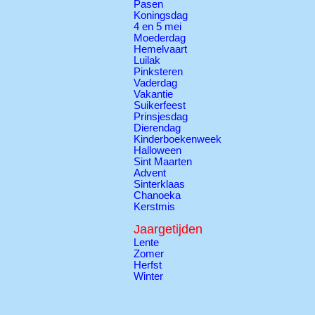
Pasen
Koningsdag
4 en 5 mei
Moederdag
Hemelvaart
Luilak
Pinksteren
Vaderdag
Vakantie
Suikerfeest
Prinsjesdag
Dierendag
Kinderboekenweek
Halloween
Sint Maarten
Advent
Sinterklaas
Chanoeka
Kerstmis
Jaargetijden
Lente
Zomer
Herfst
Winter