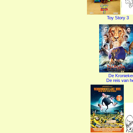
Toy Story 3
De Kronieke
De reis van h