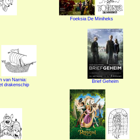
Foeksia De Miniheks
n van Narnia:
Brief Geheim
et drakenschip