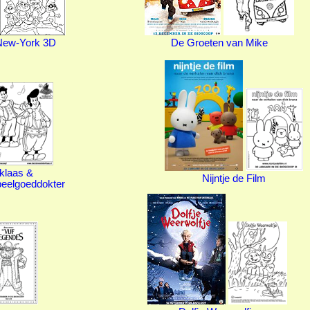
New-York 3D
De Groeten van Mike
rklaas &
Nijntje de Film
eelgoeddokter