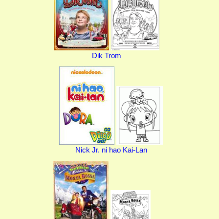
Dik Trom
Nick Jr. ni hao Kai-Lan