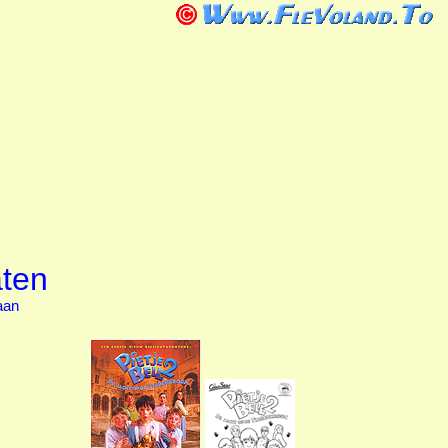
aten
aan