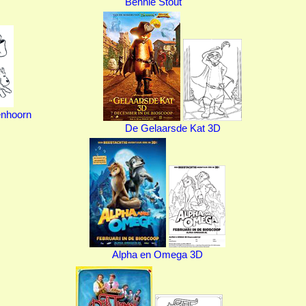
Bennie Stout
enhoorn
De Gelaarsde Kat 3D
Alpha en Omega 3D