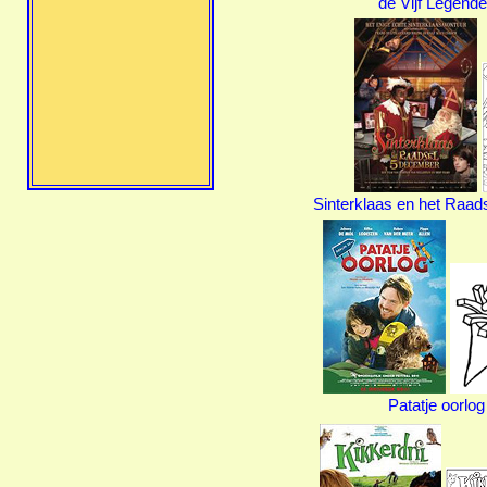
de Vijf Legend
Sinterklaas en het Raad
Patatje oorlog