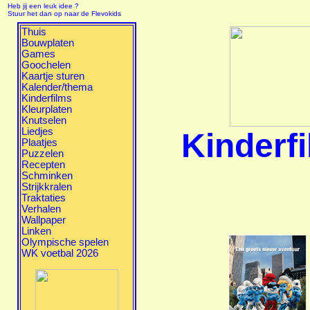
Heb jij een leuk idee ?
Stuur het dan op naar de Flevokids
Thuis
Bouwplaten
Games
Goochelen
Kaartje sturen
Kalender/thema
Kinderfilms
Kleurplaten
Knutselen
Liedjes
Kinderf
Plaatjes
Puzzelen
Recepten
Schminken
Strijkkralen
Traktaties
Verhalen
Wallpaper
Linken
Olympische spelen
WK voetbal 2026