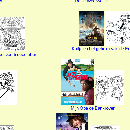
es
Dolfje Weerwolfje
Kuifje en het geheim van de E
sel van 5 december
Mijn Opa de Bankrover