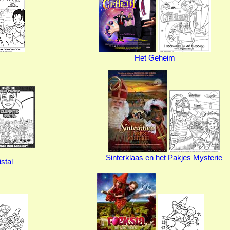
Het Geheim
Sinterklaas en het Pakjes Mysterie
stal