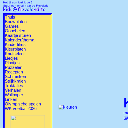
Heb jij een leuk idee ?
Stuur een email naar de Flevokids
Thuis
Bouwplaten
Games
Goochelen
Kaartje sturen
Kalender/thema
Kinderfilms
Kleurplaten
Knutselen
Liedjes
Plaatjes
Puzzelen
Recepten
Schminken
Strijkkralen
Traktaties
Verhalen
Wallpaper
Linken
Olympische spelen
WK voetbal 2026
m
(g