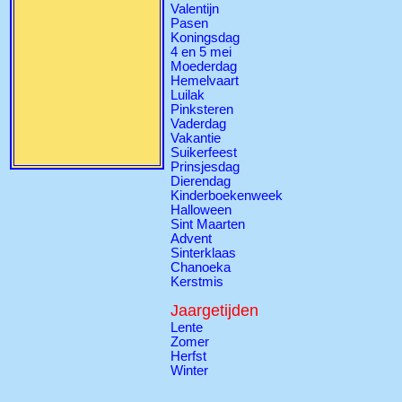
Valentijn
Pasen
Koningsdag
4 en 5 mei
Moederdag
Hemelvaart
Luilak
Pinksteren
Vaderdag
Vakantie
Suikerfeest
Prinsjesdag
Dierendag
Kinderboekenweek
Halloween
Sint Maarten
Advent
Sinterklaas
Chanoeka
Kerstmis
Jaargetijden
Lente
Zomer
Herfst
Winter