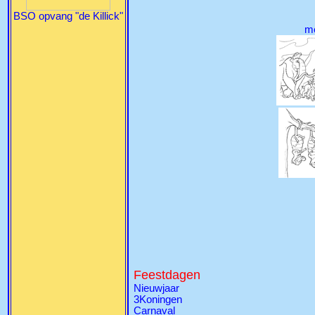
BSO opvang "de Killick"
me
Feestdagen
Nieuwjaar
3Koningen
Carnaval