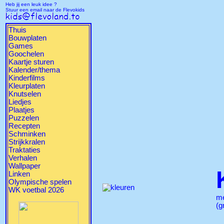
Heb jij een leuk idee ?
Stuur een email naar de Flevokids
Thuis
Bouwplaten
Games
Goochelen
Kaartje sturen
Kalender/thema
Kinderfilms
Kleurplaten
Knutselen
Liedjes
Plaatjes
Puzzelen
Recepten
Schminken
Strijkkralen
Traktaties
Verhalen
Wallpaper
Linken
Olympische spelen
WK voetbal 2026
m
(g