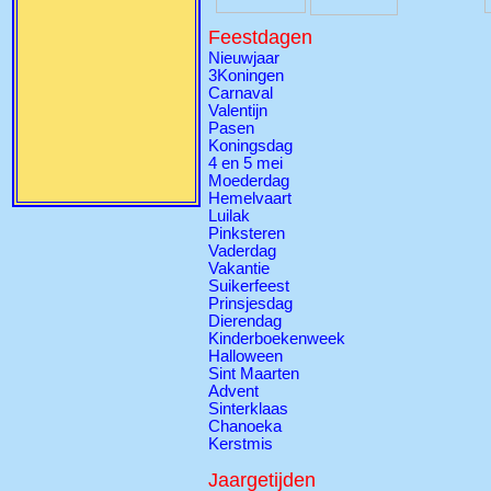
Feestdagen
Nieuwjaar
3Koningen
Carnaval
Valentijn
Pasen
Koningsdag
4 en 5 mei
Moederdag
Hemelvaart
Luilak
Pinksteren
Vaderdag
Vakantie
Suikerfeest
Prinsjesdag
Dierendag
Kinderboekenweek
Halloween
Sint Maarten
Advent
Sinterklaas
Chanoeka
Kerstmis
Jaargetijden