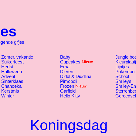
jes
ende gifjes
Zomer, vakantie
Baby
Jungle bo
Suikerfeest
Cupcakes
Kleurplaat
Herfst
Email
Lijntjes
Halloween
Dieren
Pokemon
Advent
Diddl & Diddlina
School
Sinterklaas
Pimoboli
Smileys
Chanoeka
Frozen
Smiley-Em
Kerstmis
Garfield
Sterrenbe
Winter
Hello Kitty
Gereedsc
Koningsdag