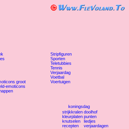
ek
Stripfiguren
jes
Sporten
Teletubbies
Tennis
Verjaardag
Voetbal
oticons groot
Voertuigen
eld-emoticons
happen
koningsdag
strijkkralen
doolhof
kleurplaten
punten
knutselen
liedjes
recepten
verjaardagen