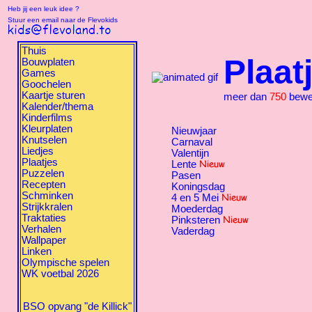
Heb jij een leuk idee ?
Stuur een email naar de Flevokids
Thuis
Plaat
Bouwplaten
Games
Goochelen
Kaartje sturen
meer dan
750
beweg
Kalender/thema
Kinderfilms
Kleurplaten
Nieuwjaar
Knutselen
Carnaval
Liedjes
Valentijn
Plaatjes
Lente
Puzzelen
Pasen
Recepten
Koningsdag
Schminken
4 en 5 Mei
Strijkkralen
Moederdag
Traktaties
Pinksteren
Verhalen
Vaderdag
Wallpaper
Linken
Olympische spelen
WK voetbal 2026
BSO opvang "de Killick"