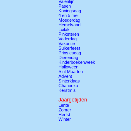
Valentijn
Pasen
Koningsdag
4 en 5 mei
Moederdag
Hemelvaart
Luilak
Pinksteren
Vaderdag
Vakantie
Suikerfeest
Prinsjesdag
Dierendag
Kinderboekenweek
Halloween
Sint Maarten
Advent
Sinterklaas
Chanoeka
Kerstmis
Jaargetijden
Lente
Zomer
Herfst
Winter