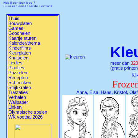
Heb jij een leuk idee ?
Stuur een email naar de Flevokids
Thuis
Bouwplaten
Games
Goochelen
Kaartje sturen
Kalender/thema
Kle
Kinderfilms
Kleurplaten
Knutselen
Liedjes
meer dan
320
Plaatjes
(gratis printen
Puzzelen
Kli
Recepten
Froze
Schminken
Strijkkralen
Traktaties
Anna, Elsa, Hans, Kristof, Ol
Verhalen
Wallpaper
Linken
Olympische spelen
WK voetbal 2026