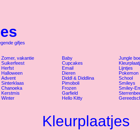
jes
ende gifjes
Zomer, vakantie
Baby
Jungle bo
Suikerfeest
Cupcakes
Kleurplaat
Herfst
Email
Lijntjes
Halloween
Dieren
Pokemon
Advent
Diddl & Diddlina
School
Sinterklaas
Pimoboli
Smileys
Chanoeka
Frozen
Smiley-Em
Kerstmis
Garfield
Sterrenbe
Winter
Hello Kitty
Gereedsc
Kleurplaatjes