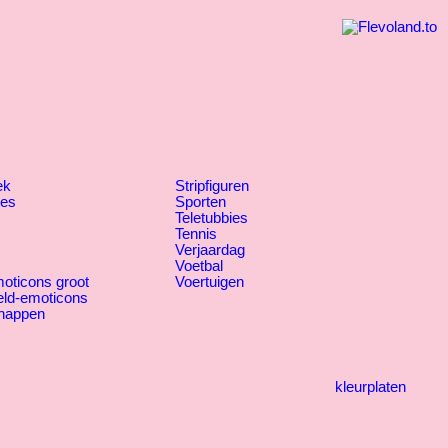
ek
Stripfiguren
jes
Sporten
Teletubbies
Tennis
Verjaardag
Voetbal
oticons groot
Voertuigen
eld-emoticons
happen
kleurplaten