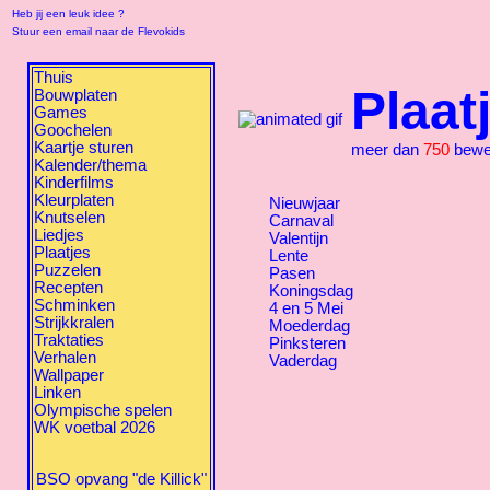
Heb jij een leuk idee ?
Stuur een email naar de Flevokids
Thuis
Plaat
Bouwplaten
Games
Goochelen
Kaartje sturen
meer dan
750
beweg
Kalender/thema
Kinderfilms
Kleurplaten
Nieuwjaar
Knutselen
Carnaval
Liedjes
Valentijn
Plaatjes
Lente
Puzzelen
Pasen
Recepten
Koningsdag
Schminken
4 en 5 Mei
Strijkkralen
Moederdag
Traktaties
Pinksteren
Verhalen
Vaderdag
Wallpaper
Linken
Olympische spelen
WK voetbal 2026
BSO opvang "de Killick"