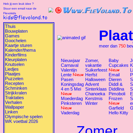
Heb jij een leuk idee ?
Stuur een email naar de
Flevokids
Thuis
Plaat
Bouwplaten
Games
Goochelen
Kaartje sturen
meer dan
750
bew
Kalender/thema
Kinderfilms
Kleurplaten
Nieuwjaar
Zomer,
Baby
J
Knutselen
Carnaval
vakantie
Cupcakes
K
Liedjes
Valentijn
Suikerfeest
L
Plaatjes
Lente
Herfst
Email
P
Puzzelen
Pasen
Halloween
Dieren
S
Recepten
Koningsdag
Advent
Diddl &
S
Schminken
4 en 5 Mei
Sinterklaas
Diddlina
S
Strijkkralen
Chanoeka
Pimoboli
E
Traktaties
Moederdag
Kerstmis
Frozen
S
Verhalen
Pinksteren
Winter
e
Wallpaper
Garfield
G
Linken
Vaderdag
Hello Kitty
Olympische spelen
WK voetbal 2026
Zomer,