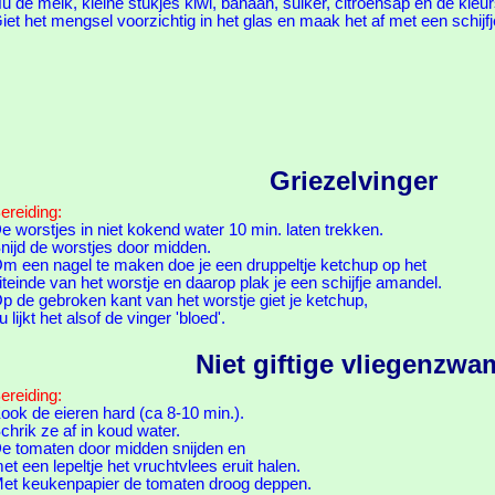
u de melk, kleine stukjes kiwi, banaan, suiker, citroensap en de kle
iet het mengsel voorzichtig in het glas en maak het af met een schijfj
Griezelvinger
ereiding:
e worstjes in niet kokend water 10 min. laten trekken.
nijd de worstjes door midden.
m een nagel te maken doe je een druppeltje ketchup op het
iteinde van het worstje en daarop plak je een schijfje amandel.
p de gebroken kant van het worstje giet je ketchup,
u lijkt het alsof de vinger 'bloed'.
Niet giftige vliegenzwa
ereiding:
ook de eieren hard (ca 8-10 min.).
chrik ze af in koud water.
e tomaten door midden snijden en
et een lepeltje het vruchtvlees eruit halen.
et keukenpapier de tomaten droog deppen.