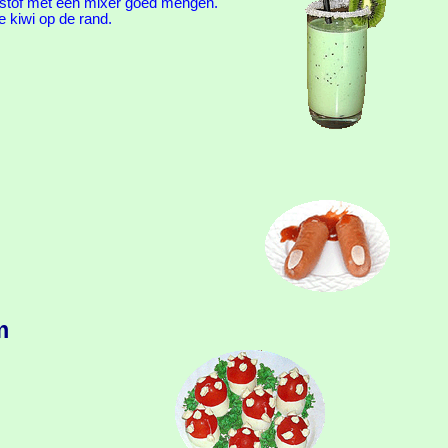
urstof met een mixer goed mengen.
e kiwi op de rand.
m