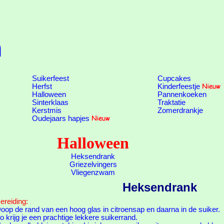
n
Suikerfeest
Cupcakes
Herfst
Kinderfeestje
Halloween
Pannenkoeken
Sinterklaas
Traktatie
Kerstmis
Zomerdrankje
Oudejaars hapjes
Halloween
Heksendrank
Griezelvingers
Vliegenzwam
Heksendrank
ereiding:
oop de rand van een hoog glas in citroensap en daarna in de suiker.
o krijg je een prachtige lekkere suikerrand.