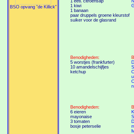
1 eetl. citroensap
N
1 kiwi
G
BSO opvang "de Killick"
1 banaan
paar druppels groene kleurstof
suiker voor de glasrand
Benodigheden:
B
5 worstjes (frankfurter)
D
10 amandelschijfjes
S
ketchup
O
u
O
n
Benodigheden:
B
6 eieren
K
mayonaise
S
3 tomaten
D
bosje peterselie
m
M