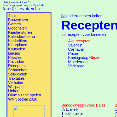
Heb jij een leuk idee ?
Stuur een email naar de Flevokids
Thuis
Bouwplaten
Recepte
Games
Goochelen
Kaartje sturen
56
recepten voor kinderen
Kalender/thema
Kinderfilms
Alle recepten
Kleurplaten
Valentijn
Knutselen
Carnaval
Liedjes
Pasen
Plaatjes
Koningsdag
Puzzelen
Moederdag
Recepten
Vaderdag
Schminken
Strijkkralen
Traktaties
Verhalen
Wallpaper
Linken
Olympische spelen
WK voetbal 2026
Benodigheden voor 1 glas:
B
¼ L. melk
D
1 eetl. suiker
Z