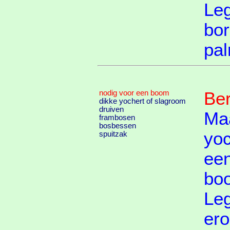
Leg
bor
pal
nodig voor een boom
Ber
dikke yochert of slagroom
druiven
Ma
frambosen
bosbessen
yoc
spuitzak
een
bo
Leg
er