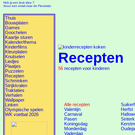
Heb jij een leuk idee ?
Stuur een email naar de Flevokids
Thuis
Bouwplaten
Games
Goochelen
Kaartje sturen
Kalender/thema
Kinderfilms
Kleurplaten
Recepten
Knutselen
Liedjes
Plaatjes
56
recepten voor kinderen
Puzzelen
Recepten
Schminken
Strijkkralen
Traktaties
Verhalen
Wallpaper
Alle recepten
Suiker
Linken
Valentijn
Herfst
Olympische spelen
Carnaval
Hallow
WK voetbal 2026
Pasen
Sinterk
Koningsdag
Kerstm
Moederdag
Oudeja
Vaderdag