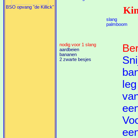
BSO opvang "de Killick"
Kin
slang
palmboom
nodig voor 1 slang
Ber
aardbeien
bananen
Sni
2 zwarte besjes
ban
leg
van
een
Voo
een