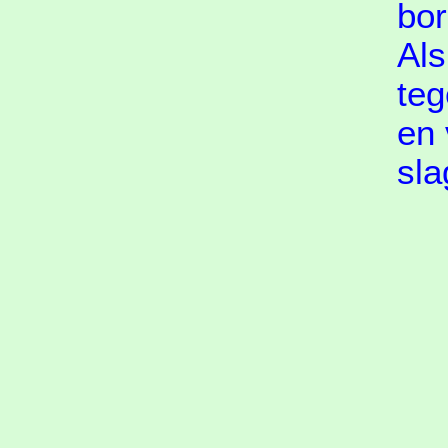
bor
Als
teg
en 
sla