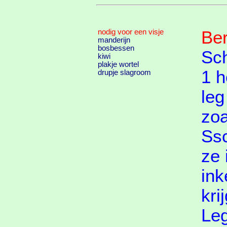
nodig voor een visje
Ber
manderijn
bosbessen
Sch
kiwi
plakje wortel
1 h
drupje slagroom
leg
zoa
Ssc
ze 
ink
krij
Leg