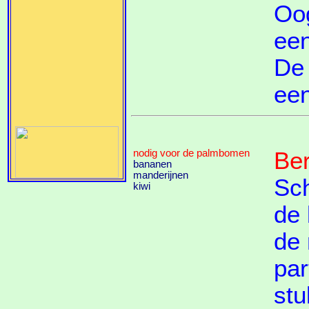
Oog
een
De 
een
nodig voor de palmbomen
Ber
bananen
manderijnen
Sch
kiwi
de 
de 
par
stu