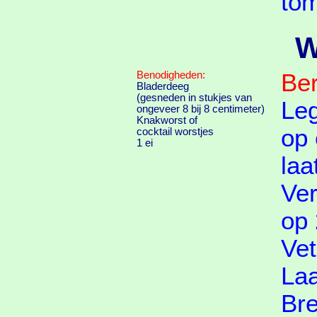
tom
W
Benodigheden:
Ber
Bladerdeeg
(gesneden in stukjes van
Leg
ongeveer 8 bij 8 centimeter)
Knakworst of
op 
cocktail worstjes
1 ei
laa
Ver
op
Vet
Laa
Bre