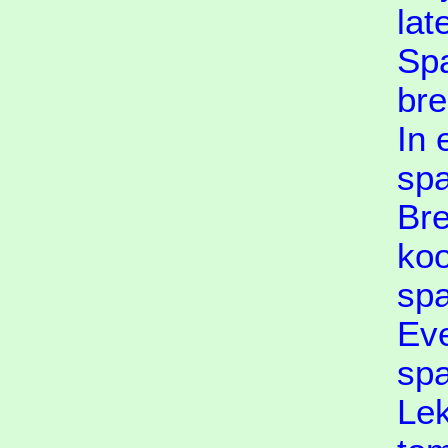
lat
Spa
bre
In 
spa
Bre
koo
spa
Eve
spa
Lek