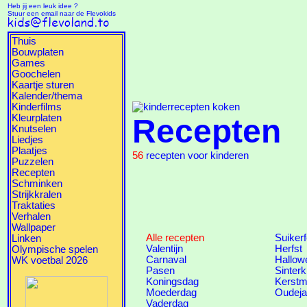
Heb jij een leuk idee ?
Stuur een email naar de Flevokids
Thuis
Bouwplaten
Games
Goochelen
Kaartje sturen
Kalender/thema
Kinderfilms
Kleurplaten
Recepten
Knutselen
Liedjes
Plaatjes
56
recepten voor kinderen
Puzzelen
Recepten
Schminken
Strijkkralen
Traktaties
Verhalen
Wallpaper
Alle recepten
Suiker
Linken
Valentijn
Herfst
Olympische spelen
Carnaval
Hallow
WK voetbal 2026
Pasen
Sinterk
Koningsdag
Kerstm
Moederdag
Oudeja
Vaderdag