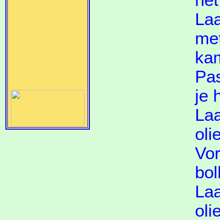
het
Laa
met
ka
Pas
je 
Laa
oli
Vor
bol
Laa
oli