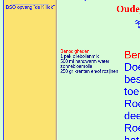
Oudej
BSO opvang "de Killick"
Sp
W
Benodigheden:
Ber
1 pak oliebollenmix
500 ml handwarm water
Doe
zonnebloemolie
250 gr krenten en/of rozijnen
bes
toe
Roe
dee
Roe