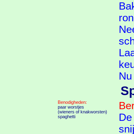
Bak
ro
Nee
sch
Laa
keu
Nu 
Sp
Benodigheden:
Ber
paar worstjes
(wieners of knakworsten)
De 
spaghetti
sni