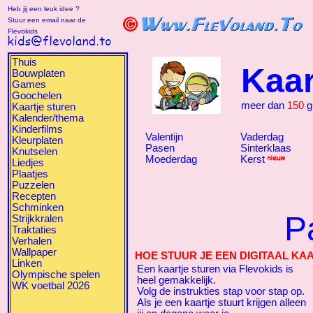
Heb jij een leuk idee ?
Stuur een email naar de
Flevokids
Thuis
Kaar
Bouwplaten
Games
Goochelen
meer dan
150
gr
Kaartje sturen
Kalender/thema
Kinderfilms
Valentijn
Vaderdag
Kleurplaten
Pasen
Sinterklaas
Knutselen
Moederdag
Kerst
Liedjes
Plaatjes
Puzzelen
Recepten
Schminken
P
Strijkkralen
Traktaties
Verhalen
Wallpaper
HOE STUUR JE EEN DIGITAAL KA
Linken
Een kaartje sturen via Flevokids is
Olympische spelen
heel gemakkelijk.
WK voetbal 2026
Volg de instrukties stap voor stap op.
Als je een kaartje stuurt krijgen alleen