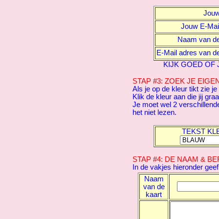
Jouw
Jouw E-Mail
Naam van de
E-Mail adres van d
KIJK GOED OF 
STAP #3: ZOEK JE EIG
Als je op de kleur tikt zie je
Klik de kleur aan die jij gra
Je moet wel 2 verschillend
het niet lezen.
TEKST KL
STAP #4: DE NAAM & B
In de vakjes hieronder geef
Naam
van de
kaart