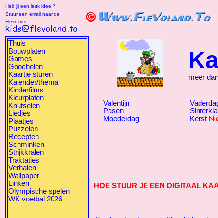
Heb jij een leuk idee ?
Stuur een email naar de
Flevokids
Thuis
Bouwplaten
Ka
Games
Goochelen
Kaartje sturen
meer da
Kalender/thema
Kinderfilms
Kleurplaten
Valentijn
Vaderda
Knutselen
Pasen
Sinterkl
Liedjes
Moederdag
Kerst
Plaatjes
Puzzelen
Recepten
Schminken
Strijkkralen
Traktaties
Verhalen
Wallpaper
Linken
HOE STUUR JE EEN DIGITAAL KA
Olympische spelen
WK voetbal 2026