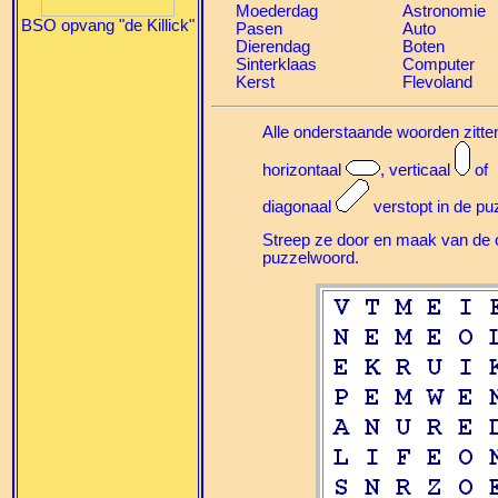
Moederdag
Astronomie
BSO opvang "de Killick"
Pasen
Auto
Dierendag
Boten
Sinterklaas
Computer
Kerst
Flevoland
Alle onderstaande woorden zitte
horizontaal
, verticaal
of
diagonaal
verstopt in de pu
Streep ze door en maak van de o
puzzelwoord.