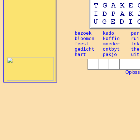
bezoek    kado      par
bloemen   koffie    rui
feest     moeder    tek
gedicht   ontbyt    thee
Oploss