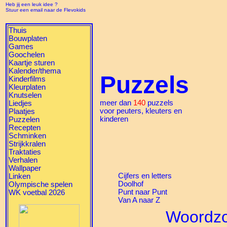
Heb jij een leuk idee ?
Stuur een email naar de Flevokids
Thuis
Bouwplaten
Games
Goochelen
Kaartje sturen
Kalender/thema
Puzzels
Kinderfilms
Kleurplaten
Knutselen
meer dan
140
puzzels
Liedjes
voor peuters, kleuters en
Plaatjes
kinderen
Puzzelen
Recepten
Schminken
Strijkkralen
Traktaties
Verhalen
Wallpaper
Cijfers en letters
Linken
Doolhof
Olympische spelen
Punt naar Punt
WK voetbal 2026
Van A naar Z
Woordz