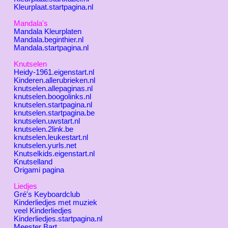
Kleurplaat.startpagina.nl
Mandala's
Mandala Kleurplaten
Mandala.beginthier.nl
Mandala.startpagina.nl
Knutselen
Heidy-1961.eigenstart.nl
Kinderen.allerubrieken.nl
knutselen.allepaginas.nl
knutselen.boogolinks.nl
knutselen.startpagina.nl
knutselen.startpagina.be
knutselen.uwstart.nl
knutselen.2link.be
knutselen.leukestart.nl
knutselen.yurls.net
Knutselkids.eigenstart.nl
Knutselland
Origami pagina
Liedjes
Gré's Keyboardclub
Kinderliedjes met muziek
veel Kinderliedjes
Kinderliedjes.startpagina.nl
Meester Bart