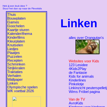
Heb jij een leuk idee ?
Stuur het dan op naar de Flevokids
Thuis
Bouwplaten
Linken
Games
Goochelen
Kaartje sturen
Kalender/thema
Kinderfilms
alles over Orangutan's
Kleurplaten
Knutselen
Liedjes
Plaatjes
Puzzelen
Recepten
Websites voor Kids
Schminken
123 Lesidee
Strijkkralen
4Kids2Play
Traktaties
de Fantasie
Verhalen
Kids for animals
Wallpaper
Kinderlines
Linken
Pinkelotje
Olympische spelen
Linkinzicht peuterspellet
WK voetbal 2026
Wims Fröbel pagina
Van de TV
AvroKids