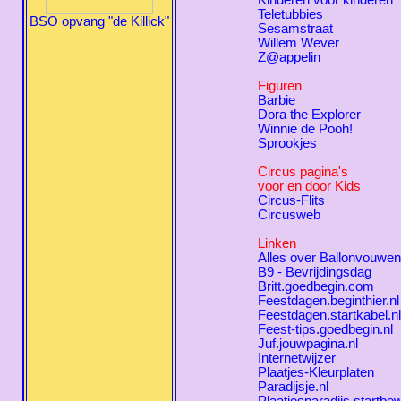
Kinderen voor kinderen
Teletubbies
BSO opvang "de Killick"
Sesamstraat
Willem Wever
Z@appelin
Figuren
Barbie
Dora the Explorer
Winnie de Pooh!
Sprookjes
Circus pagina's
voor en door Kids
Circus-Flits
Circusweb
Linken
Alles over Ballonvouwen
B9 - Bevrijdingsdag
Britt.goedbegin.com
Feestdagen.beginthier.nl
Feestdagen.startkabel.nl
Feest-tips.goedbegin.nl
Juf.jouwpagina.nl
Internetwijzer
Plaatjes-Kleurplaten
Paradijsje.nl