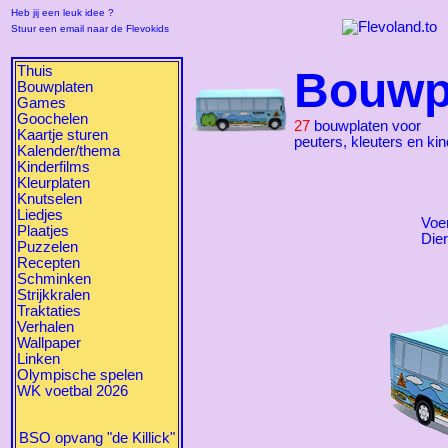
Heb jij een leuk idee ?
Stuur een email naar de Flevokids
Thuis
Bouwp
Bouwplaten
Games
Goochelen
27
bouwplaten voor
Kaartje sturen
peuters, kleuters en ki
Kalender/thema
Kinderfilms
Kleurplaten
Knutselen
Liedjes
Voe
Plaatjes
Die
Puzzelen
Recepten
Schminken
Strijkkralen
Traktaties
Verhalen
Wallpaper
Linken
Olympische spelen
WK voetbal 2026
BSO opvang "de Killick"