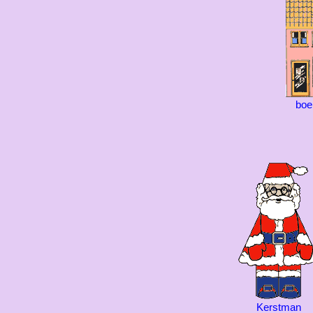
boe
Kerstman